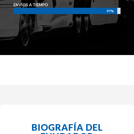
ENVÍOS A TIEMPO
97%
97%
BIOGRAFÍA DEL