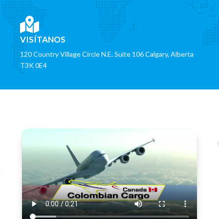

VISÍTANOS
120 Country Village Circle N.E. Suite 106 Calgary, Alberta
T3K 0E4