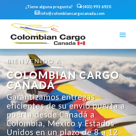
¿Tiene alguna pregunta?
(403) 993 6920
info@colombiancargocanada.com
BIENVENIDO A
COLOMBIAN CARGO
CANADÁ
Garantizamos entregas
eficientes de su envío puerta a
puerta desde Canadá a
Colombia, México y Estados
Unidos en un plazo de 8 a 12