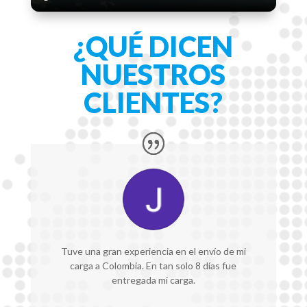
¿QUÉ DICEN
NUESTROS
CLIENTES?
Tuve una gran experiencia en el envío de mi
carga a Colombia. En tan solo 8 días fue
entregada mi carga.